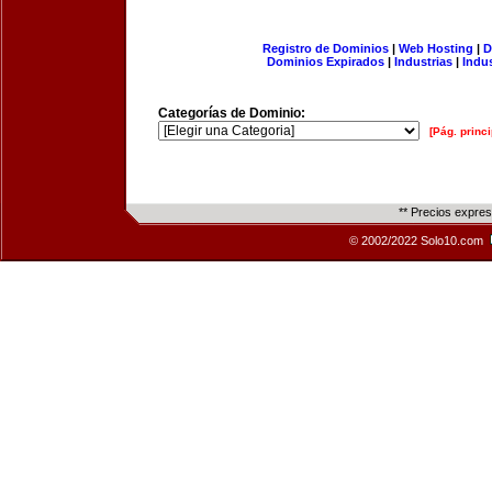
Registro de Dominios
|
Web Hosting
|
D
Dominios Expirados
|
Industrias
|
Indu
Categorías de Dominio:
[Pág. princi
** Precios expre
© 2002/2022 Solo10.com