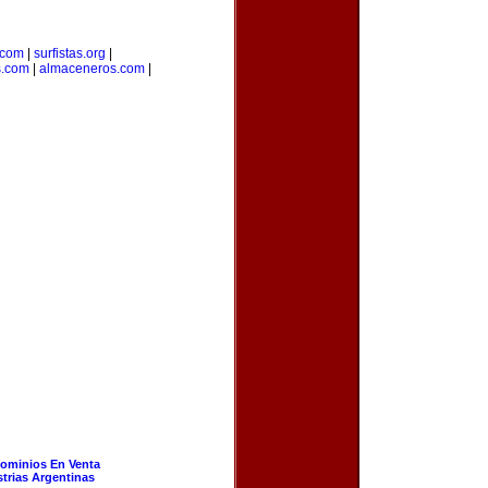
.com
|
surfistas.org
|
s.com
|
almaceneros.com
|
ominios En Venta
strias Argentinas