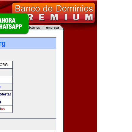
rg
.ORG
a
oferta!
g
tas