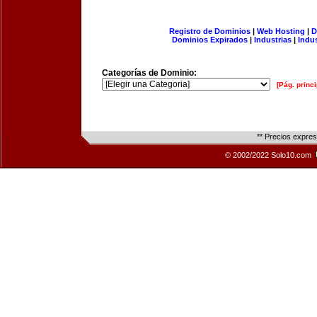
Registro de Dominios
|
Web Hosting
|
D
Dominios Expirados
|
Industrias
|
Indu
Categorías de Dominio:
[Pág. princi
** Precios expre
© 2002/2022 Solo10.com