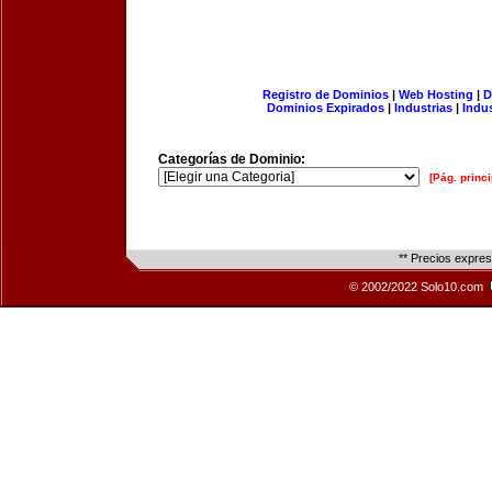
Registro de Dominios
|
Web Hosting
|
D
Dominios Expirados
|
Industrias
|
Indu
Categorías de Dominio:
[Pág. princi
** Precios expre
© 2002/2022 Solo10.com