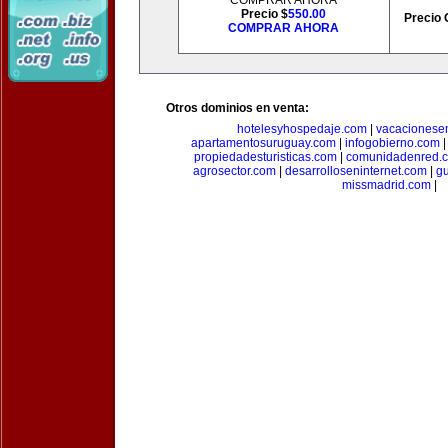
COMPRAR AHORA
Precio $
550.00
Precio 
COMPRAR AHORA
Otros dominios en venta:
hotelesyhospedaje.com
|
vacacionese
apartamentosuruguay.com
|
infogobierno.com
propiedadesturisticas.com
|
comunidadenred.
agrosector.com
|
desarrolloseninternet.com
|
g
missmadrid.com
|