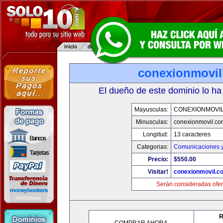
conexionmovi
El dueño de este dominio lo ha
Mayusculas:
CONEXIONMOVI
Minusculas:
conexionmovil.co
Longitud:
13 caracteres
Categorias:
Comunicaciones y
Precio:
$550.00
Visitar!
conexionmovil.c
Serán consideradas ofer
R