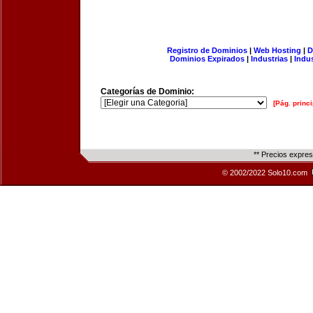
Registro de Dominios
|
Web Hosting
|
D
Dominios Expirados
|
Industrias
|
Indu
Categorías de Dominio:
[Pág. princi
** Precios expre
© 2002/2022 Solo10.com