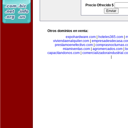
Precio Ofrecido $
Otros dominios en venta:
expohardware.com
|
hoteles365.com
|
m
viviendaenalquiler.com
|
empresadesdecasa.co
prestamoenefectivo.com
|
comprasnocturnas.
miamiventas.com
|
agromercados.com
|
b
capacitandonos.com
|
comercializadoraindustrial.c
|