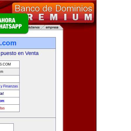
s.com
 puesto en Venta
S.COM
om
 y Finanzas
ta!
com
tas