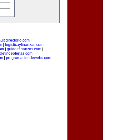
ultidirectorio.com
|
m
|
logisticayfinanzas.com
|
com
|
guiadefinanzas.com
|
oletindeofertas.com
|
om
|
programaciondewebs.com