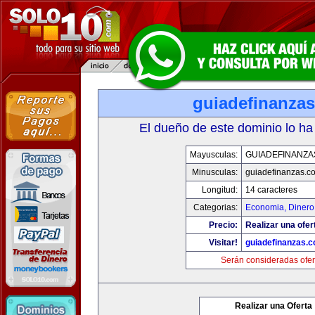
guiadefinanza
El dueño de este dominio lo ha
Mayusculas:
GUIADEFINANZA
Minusculas:
guiadefinanzas.c
Longitud:
14 caracteres
Categorias:
Economia, Dinero
Precio:
Realizar una ofer
Visitar!
guiadefinanzas.
Serán consideradas ofer
Realizar una Oferta