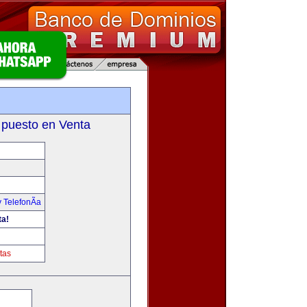
 puesto en Venta
 TelefonÃ­a
ta!
tas