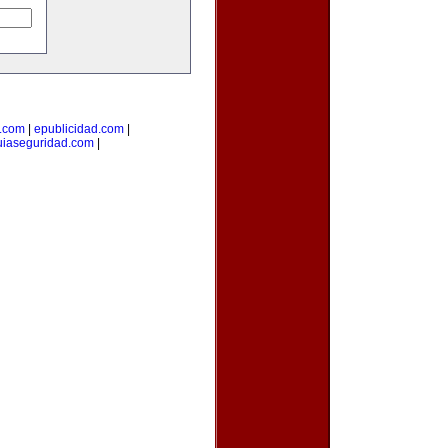
a.com
|
epublicidad.com
|
uiaseguridad.com
|