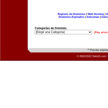
Registro de Dominios
|
Web Hosting
|
D
Dominios Expirados
|
Industrias
|
Indu
Categorías de Dominio:
[Pág. princi
** Precios expre
© 2002/2022 Solo10.com