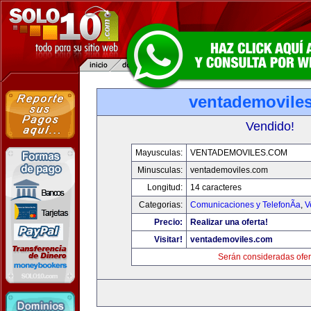
ventademovile
Vendido!
Mayusculas:
VENTADEMOVILES.COM
Minusculas:
ventademoviles.com
Longitud:
14 caracteres
Categorias:
Comunicaciones y TelefonÃ­a
,
V
Precio:
Realizar una oferta!
Visitar!
ventademoviles.com
Serán consideradas ofer