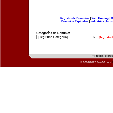
Registro de Dominios
|
Web Hosting
|
D
Dominios Expirados
|
Industrias
|
Indu
Categorías de Dominio:
[Pág. princi
** Precios expre
© 2002/2022 Solo10.com