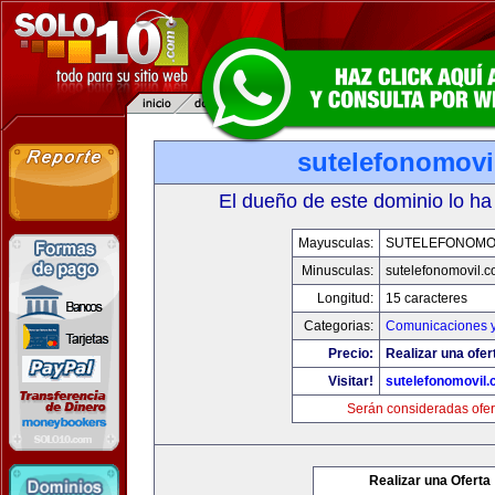
sutelefonomovi
El dueño de este dominio lo ha
Mayusculas:
SUTELEFONOMO
Minusculas:
sutelefonomovil.
Longitud:
15 caracteres
Categorias:
Comunicaciones y
Precio:
Realizar una ofer
Visitar!
sutelefonomovil
Serán consideradas ofer
Realizar una Oferta