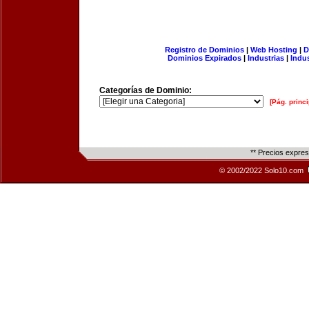
Registro de Dominios
|
Web Hosting
|
D
Dominios Expirados
|
Industrias
|
Indu
Categorías de Dominio:
[Pág. princi
** Precios expre
© 2002/2022 Solo10.com