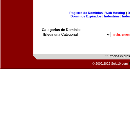
Registro de Dominios
|
Web Hosting
|
D
Dominios Expirados
|
Industrias
|
Indu
Categorías de Dominio:
[Pág. princi
** Precios expre
© 2002/2022 Solo10.com