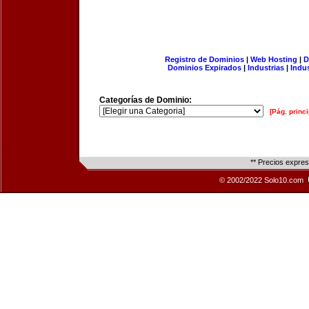
Registro de Dominios
|
Web Hosting
|
D
Dominios Expirados
|
Industrias
|
Indu
Categorías de Dominio:
[Pág. princi
** Precios expre
© 2002/2022 Solo10.com