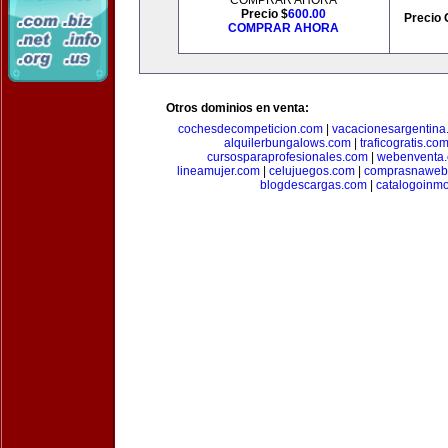
COMPRAR AHORA
Precio $
600.00
Precio 
COMPRAR AHORA
Otros dominios en venta:
cochesdecompeticion.com
|
vacacionesargentina
alquilerbungalows.com
|
traficogratis.co
cursosparaprofesionales.com
|
webenventa
lineamujer.com
|
celujuegos.com
|
comprasnaweb
blogdescargas.com
|
catalogoinmo