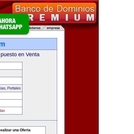
om
 puesto en Venta
cias
,
Portales
tas
ealizar una Oferta