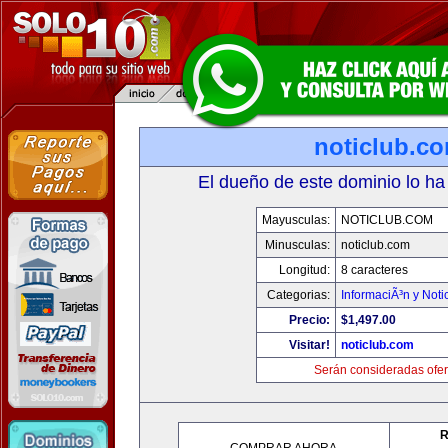
noticlub.c
El dueño de este dominio lo ha
Mayusculas:
NOTICLUB.COM
Minusculas:
noticlub.com
Longitud:
8 caracteres
Categorias:
InformaciÃ³n y Noti
Precio:
$1,497.00
Visitar!
noticlub.com
Serán consideradas ofer
R