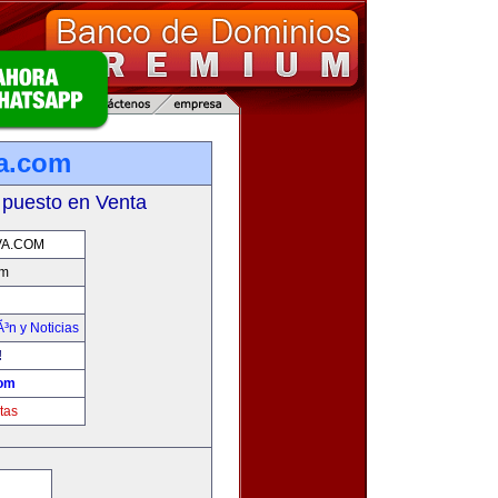
a.com
 puesto en Venta
VA.COM
om
Ã³n y Noticias
!
com
tas