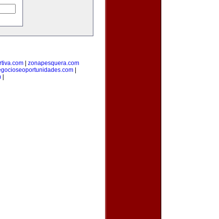
tiva.com
|
zonapesquera.com
egocioseoportunidades.com
|
m
|