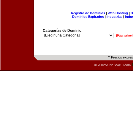
Registro de Dominios
|
Web Hosting
|
D
Dominios Expirados
|
Industrias
|
Indu
Categorías de Dominio:
[Pág. princi
** Precios expre
© 2002/2022 Solo10.com