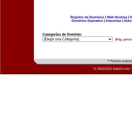
Registro de Dominios
|
Web Hosting
|
D
Dominios Expirados
|
Industrias
|
Indu
Categorías de Dominio:
[Pág. princi
** Precios expre
© 2002/2022 Solo10.com