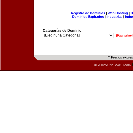
Registro de Dominios
|
Web Hosting
|
D
Dominios Expirados
|
Industrias
|
Indu
Categorías de Dominio:
[Pág. princi
** Precios expre
© 2002/2022 Solo10.com