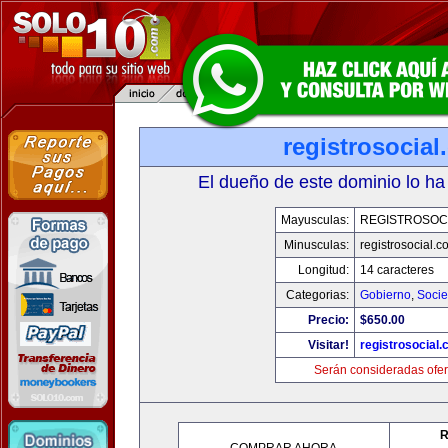
registrosocia
El dueño de este dominio lo ha
Mayusculas:
REGISTROSOC
Minusculas:
registrosocial.c
Longitud:
14 caracteres
Categorias:
Gobierno
,
Soci
Precio:
$650.00
Visitar!
registrosocial
Serán consideradas ofer
R